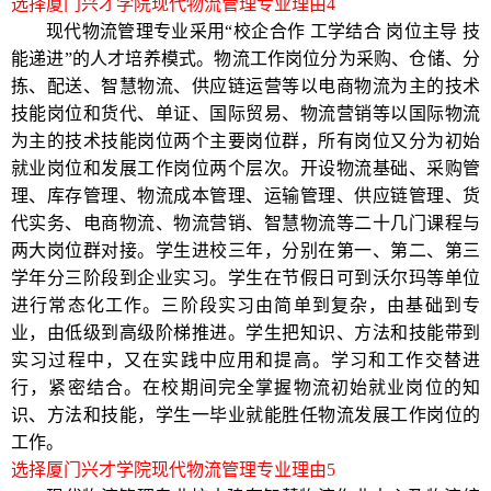
选择厦门兴才学院现代物流管理专业理由
4
现代物流管理专业采用“校企合作 工学结合 岗位主导 技
能递进”的人才培养模式。物流工作岗位分为采购、仓储、分
拣、配送、智慧物流、供应链运营等以电商物流为主的技术
技能岗位和货代、单证、国际贸易、物流营销等以国际物流
为主的技术技能岗位两个主要岗位群，所有岗位又分为初始
就业岗位和发展工作岗位两个层次。开设物流基础、采购管
理、库存管理、物流成本管理、运输管理、供应链管理、货
代实务、电商物流、物流营销、智慧物流等二十几门课程与
两大岗位群对接。学生进校三年，分别在第一、第二、第三
学年分三阶段到企业实习。学生在节假日可到沃尔玛等单位
进行常态化工作。三阶段实习由简单到复杂，由基础到专
业，由低级到高级阶梯推进。学生把知识、方法和技能带到
实习过程中，又在实践中应用和提高。学习和工作交替进
行，紧密结合。在校期间完全掌握物流初始就业岗位的知
识、方法和技能，学生一毕业就能胜任物流发展工作岗位的
工作。
选择厦门兴才学院现代物流管理专业理由
5