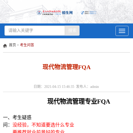
搜索
Toggle
navigat
首页
>
考生问答
现代物流管理FQA
日期：2021-04-15 15:46:35 发布人：admin
现代物流管理专业
FQA
一、
考生疑惑
问：
没经验
，不知道
要
选什么专业
要推荐
就业前景好
的专业