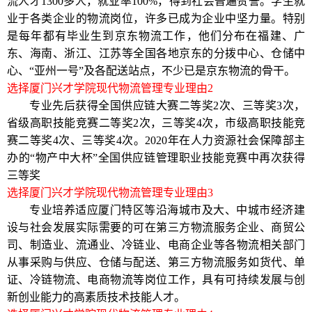
流人才
1300
多人，就业率
100%
，得到社会普遍赞誉
。学生就
业于各类企业的物流岗位，许多已成为企业中坚力量。特别
是每年都有毕业生到京东物流工作，他们分布在福建、广
东、海南、浙江、江苏等全国各地京东的分拨中心、仓储中
心、“亚州一号”及各配送站点，不少已是京东物流的骨干。
选择厦门兴才学院现代物流管理专业理由
2
专业先后获得全国供应链大赛二等奖
2
次、三等奖
3
次，
省级高职技能竞赛二等奖
2
次，三等奖
4
次，市级高职技能竞
赛二等奖
4
次、三等奖
4
次。
2020
年在人力资源社会保障部主
办的“物产中大杯”全国供应链管理职业技能竞赛中再次获得
三等奖
选择厦门兴才学院现代物流管理专业理由
3
专业培养适应厦门特区等沿海城市及大、中城市经济建
设与社会发展实际需要的可在第三方物流服务企业、商贸公
司、制造业、流通业、冷链业、电商企业等各物流相关部门
从事采购与供应、仓储与配送、第三方物流服务如货代、单
证、冷链物流、电商物流等岗位工作，具有可持续发展与创
新创业能力的高素质技术技能人才。