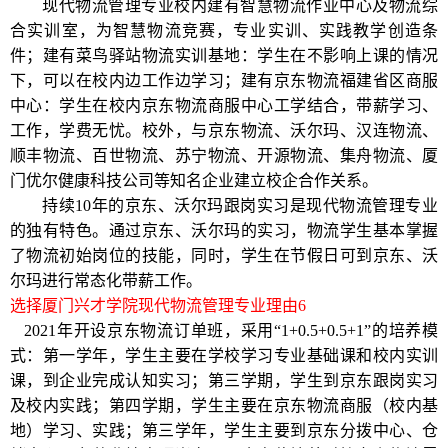
现代物流管理专业校内建有智慧物流作业中心及物流综
合实训室，为智慧物流竞赛，专业实训、实践教学创造条
件；建有菜鸟驿站物流实训基地：学生在不影响上课的情况
下，可以在校内边工作边学习；建有京东物流福建省区商服
中心：学生在校内京东物流商服中心工学结合，带薪学习、
工作，学费无忧。校外，与京东物流、沃尔玛、汉连物流、
顺丰物流、百世物流、苏宁物流、开源物流、集舟物流、厦
门优尔健康科技公司等知名企业建立校企合作关系。
持续
10
年的京东、沃尔玛跟岗实习是
现代
物流管理专业
的独有特色。通过京东、沃尔玛的实习，物流学生基本掌握
了物流初始岗位的技能，同时，学生在节假日可到京东、沃
尔玛进行常态化带薪工作。
选择厦门兴才学院现代物流管理专业理由
6
2021
年开设京东物流订单班，采用“
1+0.5+0.5+1
”的培养模
式：第一学年，学生主要在学校学习专业基础课和校内实训
课，到企业完成认知实习；第三学期，学生到京东跟岗实习
及校内实践；第四学期，学生主要在京东物流商服（校内基
地）学习、实践；第三学年，学生主要到京东分拨中心、仓